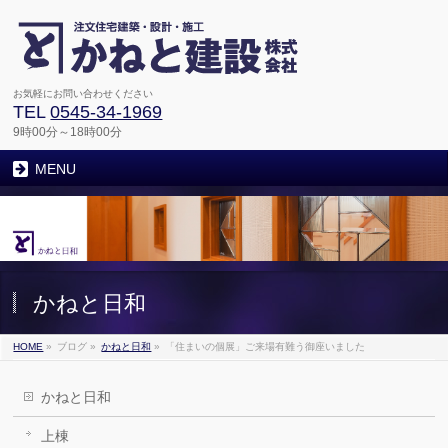
お気軽にお問い合わせください
TEL
0545-34-1969
9時00分～18時00分
MENU
かねと日和
HOME
»
ブログ
»
かねと日和
»
「住まいの個展」ご来場有難う御座いました
かねと日和
上棟