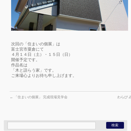
次回の「住まいの個展」は
富士宮市粟倉にて
４月１４日（土）・１５日（日）
開催予定です。
作品名は
「木と語らう家」です。
ご来場心よりお待ち申し上げます。
←
「住まいの個展」 完成現場見学会
わらび 