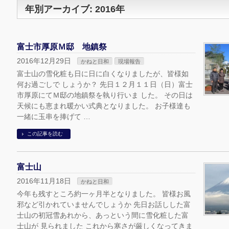
年別アーカイブ: 2016年
富士市厚原Ｍ邸 地鎮祭
2016年12月29日
かねと日和
現場報告
富士山の雪化粧も日に日に白くなりましたが、皆様如
何お過ごしで しょうか？ 先日１２月１１日（日）富士
市厚原にてＭ邸の地鎮祭を執り行いま した。 その日は
天候にも恵まれ暖かい式典となりました。 お子様達も
一緒に玉串を捧げて …
この記事を読む
富士山
2016年11月18日
かねと日和
今年も残すところ約一ヶ月半となりました。 皆様お風
邪など引かれていませんでしょうか 先日お話しした富
士山の初冠雪あれから、あっという間に雪化粧した富
士山が 見られました これから寒さが厳しくなってきま