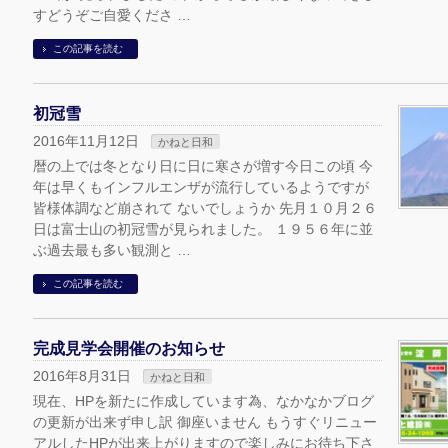
すどうぞご自愛くださ …
この記事を読む
初冠雪
2016年11月12日
かねと日和
暦の上では冬となり日に日に寒さが増す今日この頃 今
年は早くもインフルエンザが流行しているようですが
皆様体調など崩されて ないでしょうか 先月１０月２６
日は富士山の初冠雪が見られました。 １９５６年に並
ぶ過去最も多い観測と …
この記事を読む
完成見学会開催のお知らせ
2016年8月31日
かねと日和
現在、HPを新たに作成しています為、なかなかブログ
の更新が出来ず申し訳 御座いません もうすぐリニュー
アルしたHPが出来上がりますので楽しみにお待ち下さ