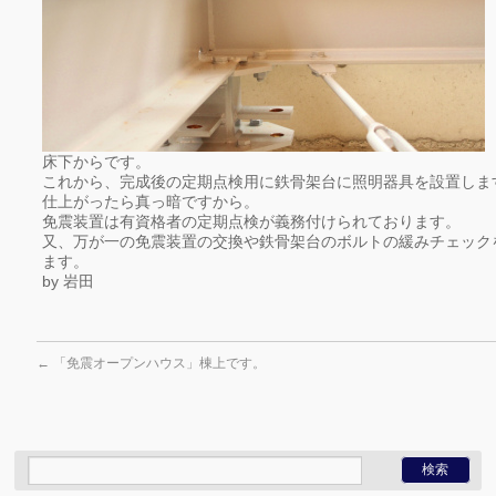
床下からです。
これから、完成後の定期点検用に鉄骨架台に照明器具を設置しま
仕上がったら真っ暗ですから。
免震装置は有資格者の定期点検が義務付けられております。
又、万が一の免震装置の交換や鉄骨架台のボルトの緩みチェック
ます。
by 岩田
←
「免震オープンハウス」棟上です。