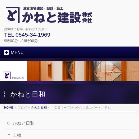
お気軽にお問い合わせください
TEL
0545-34-1969
9時00分～18時00分
MENU
かねと日和
HOME
»
ブログ
»
かねと日和
»
「免震オープンハウス」棟上パートⅡです。
かねと日和
上棟