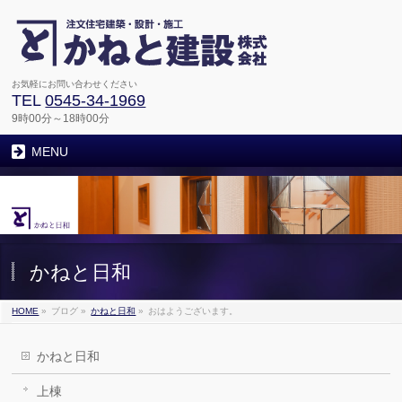
お気軽にお問い合わせください
TEL
0545-34-1969
9時00分～18時00分
MENU
かねと日和
HOME
»
ブログ
»
かねと日和
»
おはようございます。
かねと日和
上棟