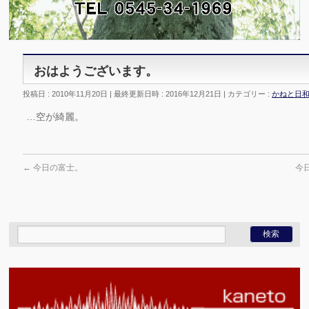
おはようございます。
投稿日 : 2010年11月20日
最終更新日時 : 2016年12月21日
カテゴリー :
かねと日
…空が綺麗。
←
今日の富士。
今