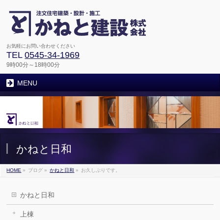
お気軽にお問い合わせください
TEL
0545-34-1969
9時00分～18時00分
MENU
かねと日和
HOME
»
ブログ
»
かねと日和
»
お久しぶりです。
かねと日和
上棟