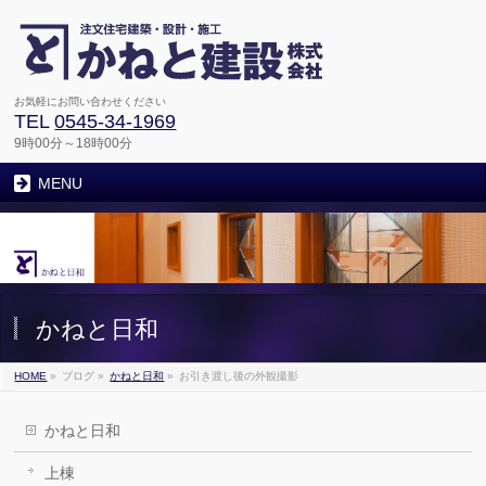
お気軽にお問い合わせください
TEL
0545-34-1969
9時00分～18時00分
MENU
かねと日和
HOME
»
ブログ
»
かねと日和
»
お引き渡し後の外観撮影
かねと日和
上棟