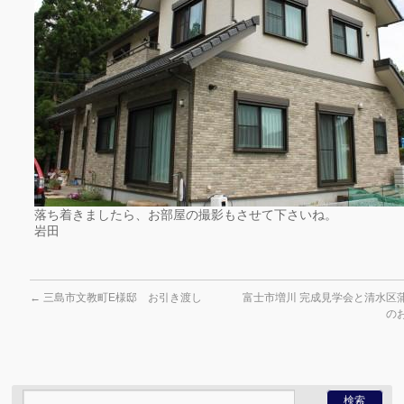
落ち着きましたら、お部屋の撮影もさせて下さいね。
岩田
←
三島市文教町E様邸 お引き渡し
富士市増川 完成見学会と清水区蒲
の