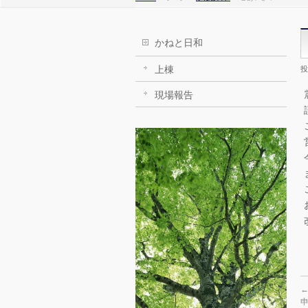
かねと日和
上棟
投
現場報告