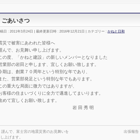
ごあいさつ
稿日 : 2011年3月24日
最終更新日時 : 2016年12月21日
カテゴリー :
かねと日和
震災で被害にあわれた皆様へ
謹んで、お見舞い申し上げます。
この度、「かねと建設」の新しいメンバーとなりました
営業部の岩田と申します、宜しくお願い致します。
今期は、創業７０周年という特別な年であり、
また、営業部発足という特別な年でもあります。
この重大な局面に微力ではありますが、
お客様の住まいづくりに全力で邁進してまいります。
改めて宜しくお願い致します。
岩 田 秀 明
←
謹んで、富士宮の地震災害のお見舞いを
出張報告
申し上げます。