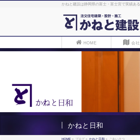
かねと建設は静岡県の富士・富士宮で実績ある
HOME
会社
かねと日和
HOME
»
ブログ
»
かねと日和
»
ごあいさつ