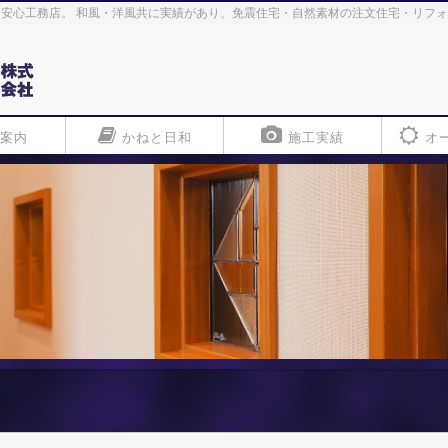
安心工務店。 和風・洋風共に実績があり、免震住宅・自然素材の注文住宅・リフ
案内
かねと日和
施工実績
オ