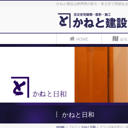
かねと建設は静岡県の富士・富士宮で実績ある
HOME
会社
かねと日和
HOME
»
ブログ
»
かねと日和
»
ラワン合板目透かし