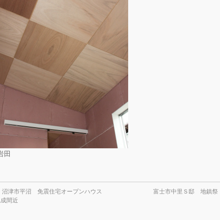
岩田
←
沼津市平沼 免震住宅オープンハウス
富士市中里Ｓ邸 地鎮祭
完成間近