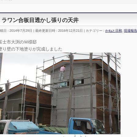
ラワン合板目透かし張りの天井
稿日 : 2014年7月29日
最終更新日時 : 2016年12月21日
カテゴリー :
かねと日和
,
現場報
富士市大渕のＭ様邸
塗り壁の下地塗りが完成しました