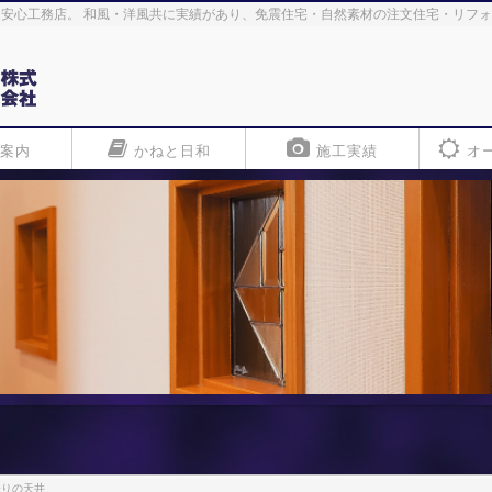
安心工務店。 和風・洋風共に実績があり、免震住宅・自然素材の注文住宅・リフ
案内
かねと日和
施工実績
オ
張りの天井