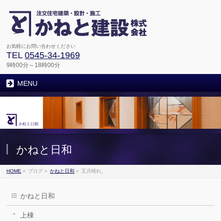
お気軽にお問い合わせください
TEL
0545-34-1969
9時00分～18時00分
MENU
かねと日和
HOME
»
ブログ
»
かねと日和
»
五月晴れ。
かねと日和
上棟