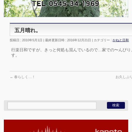
五月晴れ。
投稿日 : 2010年5月1日
最終更新日時 : 2016年12月21日
カテゴリー :
かねと日和
行楽日和ですが、きっと何処も混んでいるので…家での〜んびり
す。
←
春らしく…！
お久しぶ