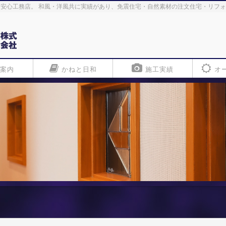
安心工務店。 和風・洋風共に実績があり、免震住宅・自然素材の注文住宅・リフ
案内
かねと日和
施工実績
オ