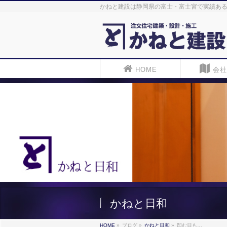
かねと建設は静岡県の富士・富士宮で実績ある
HOME
会社
かねと日和
HOME
»
ブログ
»
かねと日和
»
凹む日も…