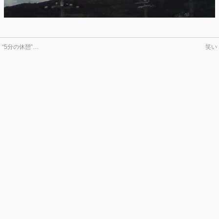
←
“5分の休憩”…
笑い