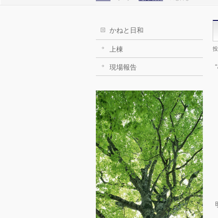
かねと日和
上棟
投
現場報告