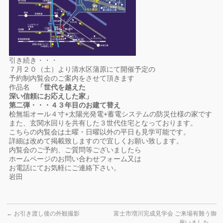
引き続き・・・
７月２０（土）より清水区蒲原にて開催予定の
予約制内覧会のご案内をさせて頂きます
作品名
「世代を越えた
深い信頼にお応えした家」
第二弾・・・４３年目のお建て替え
桧無垢オール４寸+太陽光発電+蓄電システムの防災仕様の家です
また、玄関水回りを共有した３世代住宅となっております。
こちらの内覧会は土曜・日曜以外の平日も見学可能です。
詳細は改めて掲載致しますので宜しくお願い致します。
内覧会のご予約、ご質問等ございましたら
ホームページのお問い合わせフォーム又は
お電話にてお気軽にご連絡下さい。
岩田
←
お引き渡し後の外観撮影
富士市増川完成見学会 ご来場有難う御
座いました
→