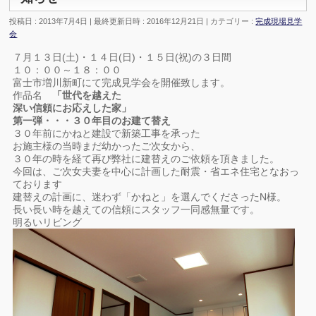
投稿日 : 2013年7月4日
最終更新日時 : 2016年12月21日
カテゴリー :
完成現場見学
会
７月１３日(土)・１４日(日)・１５日(祝)の３日間
１０：００～１８：００
富士市増川新町にて完成見学会を開催致します。
作品名
「世代を越えた
深い信頼にお応えした家」
第一弾・・・３０年目のお建て替え
３０年前にかねと建設で新築工事を承った
お施主様の当時まだ幼かったご次女から、
３０年の時を経て再び弊社に建替えのご依頼を頂きました。
今回は、ご次女夫妻を中心に計画した耐震・省エネ住宅となおっ
ております
建替えの計画に、迷わず「かねと」を選んでくださったN様。
長い長い時を越えての信頼にスタッフ一同感無量です。
明るいリビング