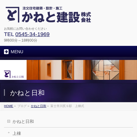
お気軽にお問い合わせください
TEL
0545-34-1969
9時00分～18時00分
MENU
かねと日和
HOME
»
ブログ
»
かねと日和
»
富士市川尻Ｓ邸 上棟式
かねと日和
上棟