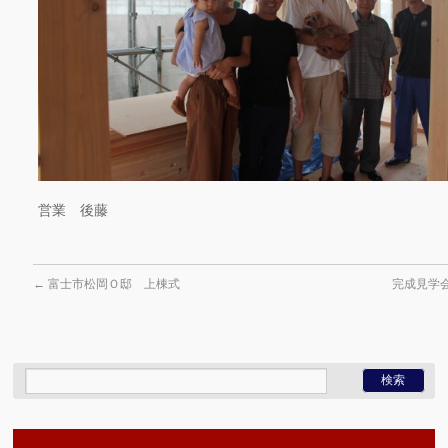
営業 後藤
←
富士市松岡Ｏ邸 上棟式
完成見学