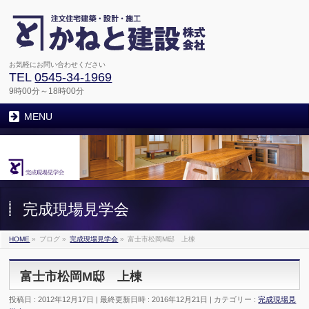
お気軽にお問い合わせください
TEL
0545-34-1969
9時00分～18時00分
MENU
完成現場見学会
HOME
»
ブログ
»
完成現場見学会
»
富士市松岡M邸 上棟
富士市松岡M邸 上棟
投稿日 : 2012年12月17日
最終更新日時 : 2016年12月21日
カテゴリー :
完成現場見