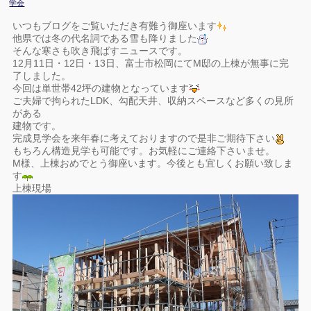
学会
いつもブログをご覧いただき有難う御座います
他県では冬の代名詞である雪も降りました
そんな寒さも吹き飛ばすニュースです。
12月11日・12日・13日、富士市松岡にてM邸の上棟が無事に完
了しました。
今回は単世帯42坪の建物となっています
ご夫婦で拘られたLDK、勾配天井、収納スペースなど多くの見所
がある
建物です。
完成見学会を来年春に考えておりますので是非ご期待下さい
もちろん構造見学も可能です。お気軽にご連絡下さいませ。
M様、上棟おめでとう御座います。今後とも宜しくお願い致しま
す
上棟現場