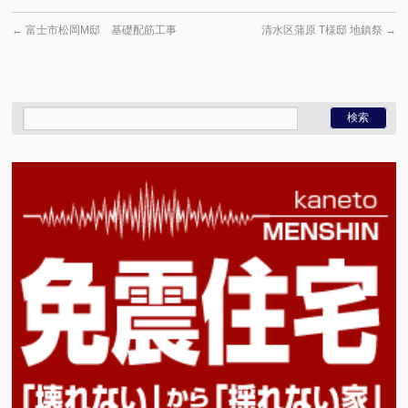
←
富士市松岡M邸 基礎配筋工事
清水区蒲原 T様邸 地鎮祭
→