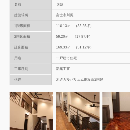
名前
Ｓ邸
建築場所
富士市川尻
1階床面積
110.13㎡ （33.25坪）
2階床面積
59.20㎡ （17.87坪）
延床面積
169.33㎡ （51.12坪）
用途
一戸建て住宅
工事種別
新築工事
構造
木造ガルバリュム鋼板葺2階建