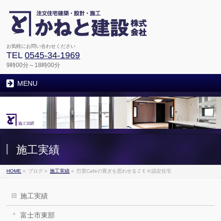
お気軽にお問い合わせください
TEL
0545-34-1969
9時00分～18時00分
MENU
施工実績
HOME
»
ブログ
»
施工実績
»
巴里Cafeの寛ぎを思わせるＺＥＨ認定住宅
施工実績
富士市東部