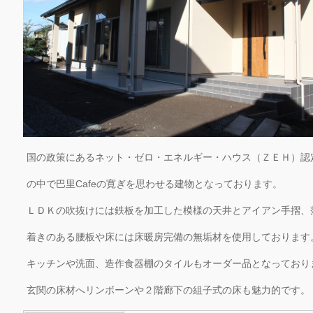
国の政策にあるネット・ゼロ・エネルギー・ハウス（ＺＥＨ）認
の中で巴里Cafeの寛ぎを思わせる建物となっております。
ＬＤＫの吹抜けには鉄板を加工した模様の天井とアイアン手摺、
着きのある腰板や床には床暖房完備の無垢材を使用しております
キッチンや洗面、造作食器棚のタイルもオーダー品となっており
玄関の床材へリンボーンや２階廊下の組子式の床も魅力的です。