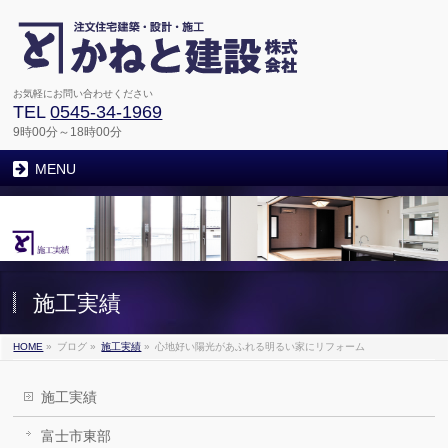
お気軽にお問い合わせください
TEL
0545-34-1969
9時00分～18時00分
MENU
施工実績
HOME
»
ブログ
»
施工実績
»
心地好い陽光があふれる明るい家にリフォーム
施工実績
富士市東部