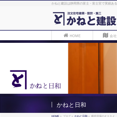
かねと建設は静岡県の富士・富士宮で実績ある
HOME
会社
かねと日和
HOME
»
ブログ
»
かねと日和
»
構造現場のオススメ