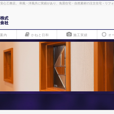
安心工務店。 和風・洋風共に実績があり、免震住宅・自然素材の注文住宅・リフ
案内
かねと日和
施工実績
オ