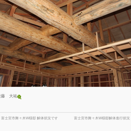
後藤 大祐
←
富士宮市舞々木W様邸 解体状況です
富士宮市舞々木W様邸解体進行状況