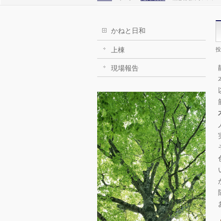
かねと日和
上棟
投
現場報告