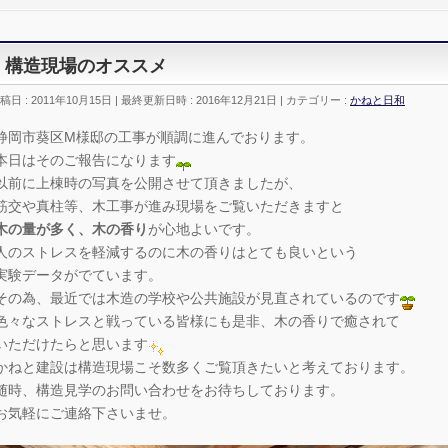
構造現場のオススメ
稿日 : 2011年10月15日
最終更新日時 : 2016年12月21日
カテゴリー :
かねと日和
静岡市葵区M様邸の工事が順調に進んでおります。
本日はそのご報告になります
以前に上棟時の写真を公開させて頂きましたが、
筋交や真柱等、木工事が進み現場をご覧いただきますと
木の量が多く、木の香り
が心地よいです。
人のストレスを軽減するのに木の香りはとても良いという
実験データがでています。
その為、最近では木造の学校や公共施設が見直されているのです
色々なストレスと戦っている皆様にも是非、木の香りで癒されて
いただけたらと思います
かねと建設は構造現場こそ数多くご覧頂きたいと考えております。
随時、構造見学のお問い合わせをお待ちしております。
お気軽にご連絡下さいませ。