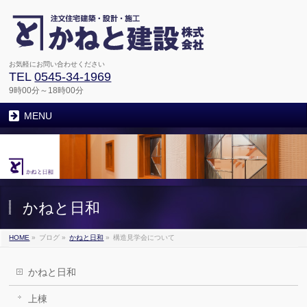
お気軽にお問い合わせください
TEL
0545-34-1969
9時00分～18時00分
MENU
かねと日和
HOME
»
ブログ
»
かねと日和
»
構造見学会について
かねと日和
上棟