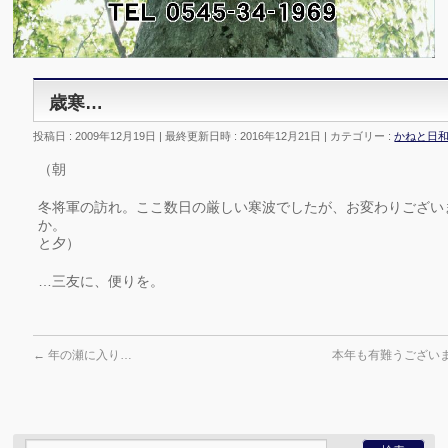
歳寒…
投稿日 : 2009年12月19日
最終更新日時 : 2016年12月21日
カテゴリー :
かねと日
（朝
冬将軍の訪れ。ここ数日の厳しい寒波でしたが、お変わりござい
か。
と夕）
…三友に、便りを。
←
年の瀬に入り…
本年も有難うござい