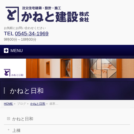
お気軽にお問い合わせください
TEL
0545-34-1969
9時00分～18時00分
MENU
かねと日和
HOME
»
ブログ
»
かねと日和
»
歳寒…
かねと日和
上棟