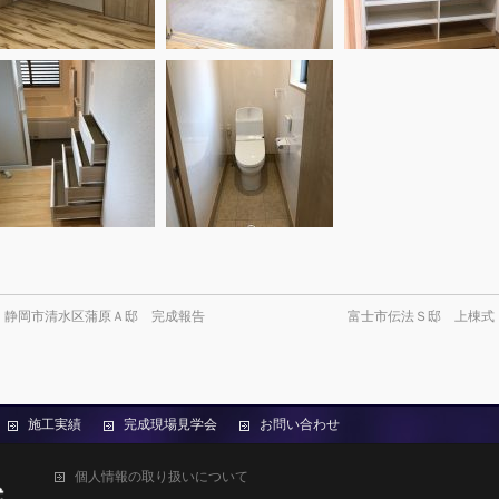
←
静岡市清水区蒲原Ａ邸 完成報告
富士市伝法Ｓ邸 上棟式
施工実績
完成現場見学会
お問い合わせ
個人情報の取り扱いについて