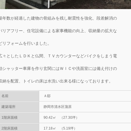
築年数が経過した建物の骨組みを残し耐震性を強化、段差解消の
バリアフリー、住宅設備による家事機能の向上、収納量の拡大な
どリフォームを行いました。
広々としたＬＤＫと仏間、ＴＶカウンターなどバイクをしまう電
動シャッター車庫を作り玄関にはＷＩＣや洗面室には備え付けの
収納を配置、トイレの床は水洗い出来る様になっております。
名前
Ａ邸
建築場所
静岡市清水区蒲原
1階床面積
90.42㎡ （27.30坪）
2階床面積
17.18㎡ （5.19坪）