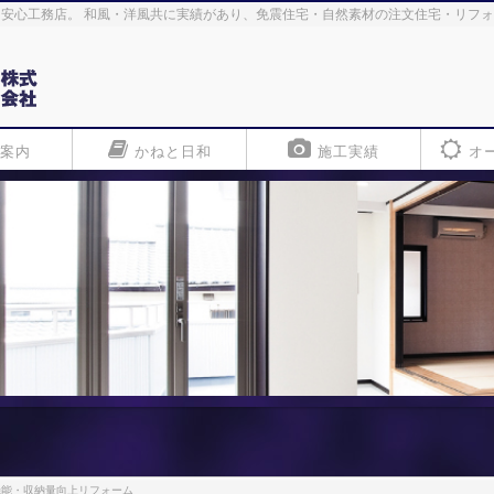
安心工務店。 和風・洋風共に実績があり、免震住宅・自然素材の注文住宅・リフ
案内
かねと日和
施工実績
オ
機能・収納量向上リフォーム