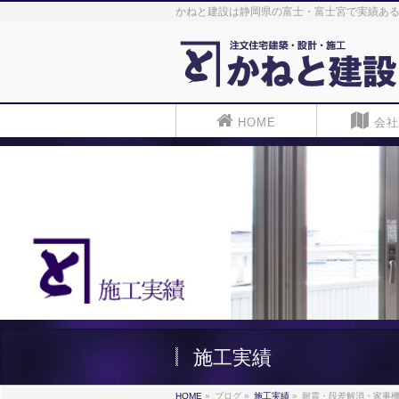
かねと建設は静岡県の富士・富士宮で実績ある
HOME
会社
施工実績
HOME
»
ブログ
»
施工実績
»
耐震・段差解消・家事