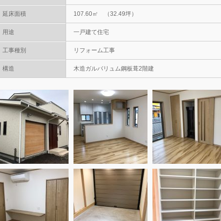
延床面積
107.60㎡ （32.49坪）
用途
一戸建て住宅
工事種別
リフォーム工事
構造
木造ガルバリュム鋼板葺2階建