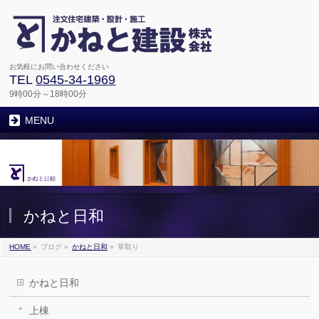
お気軽にお問い合わせください
TEL
0545-34-1969
9時00分～18時00分
MENU
かねと日和
HOME
»
ブログ
»
かねと日和
»
草取り
かねと日和
上棟