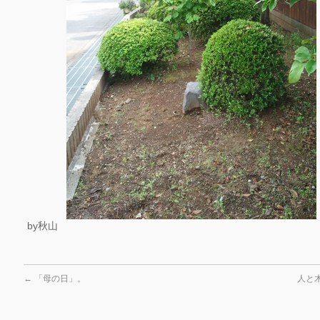
by秋山
←
「母の日」。
人と