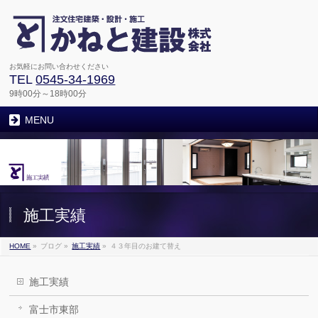
お気軽にお問い合わせください
TEL
0545-34-1969
9時00分～18時00分
MENU
施工実績
HOME
»
ブログ
»
施工実績
»
４３年目のお建て替え
施工実績
富士市東部