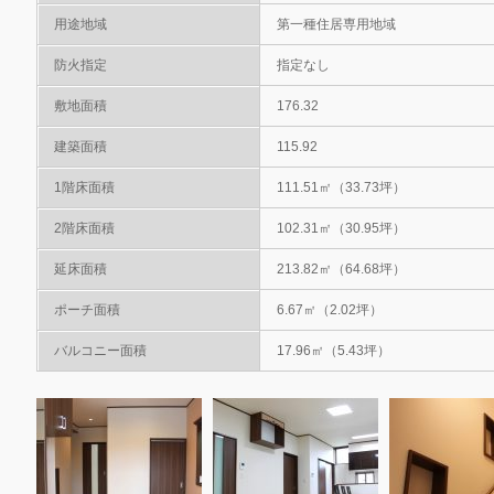
用途地域
第一種住居専用地域
防火指定
指定なし
敷地面積
176.32
建築面積
115.92
1階床面積
111.51㎡（33.73坪）
2階床面積
102.31㎡（30.95坪）
延床面積
213.82㎡（64.68坪）
ポーチ面積
6.67㎡（2.02坪）
バルコニー面積
17.96㎡（5.43坪）