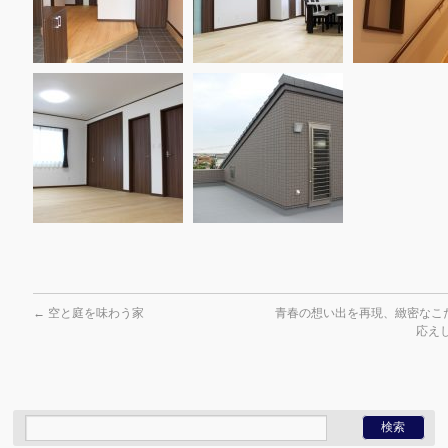
←
空と庭を味わう家
青春の想い出を再現、緻密なこ
応え