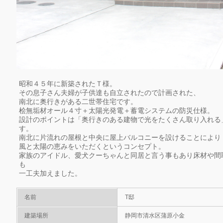
昭和４５年に新築されたＴ様。
その息子さん夫婦が子供達も自立されたので計画された、
南北に奥行きがある二世帯住宅です。
桧無垢材オール４寸＋太陽光発電＋蓄電システムの防災仕様。
設計のポイントは「奥行きのある建物で光をたくさん取り入れる
す。
南北に片流れの屋根と中央に屋上バルコニーを設けることにより
風と太陽の恵みをいただくというコンセプト。
家族のアイドル、愛犬クーちゃんと同居と言う事もあり床材や間
も
一工夫加えました。
名前
T邸
建築場所
静岡市清水区蒲原小金