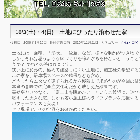
10/3(土)・4(日) 土地にぴったり沿わせた家
投稿日 : 2009年9月28日
最終更新日時 : 2016年12月21日
カテゴリー :
かねと日和
土地には「面積」「形状」「段差」など、様々な制約がつき物で
しかしそれは思うような家づくりを諦めざるを得ないということ
うか？ かねとの答はＮｏです。
狭い上に変形の、極めて建築しにくい土地に、施主様の希望する
ルの家を、駐車場スペースの確保なども含め、
どうしたらムダなく建てられるかを極限まで求めたのが今回のＭ
本当の意味での完全注文住宅だから成しえた結果です。
高効率だけでなく、「富士山を眺めたい」というご希望に、遊び
応えした大きな窓、しかも若い施主様のライフプランを応援する
パフォーマンスも実現！
ぜひ現場で、その全容をお確かめください。