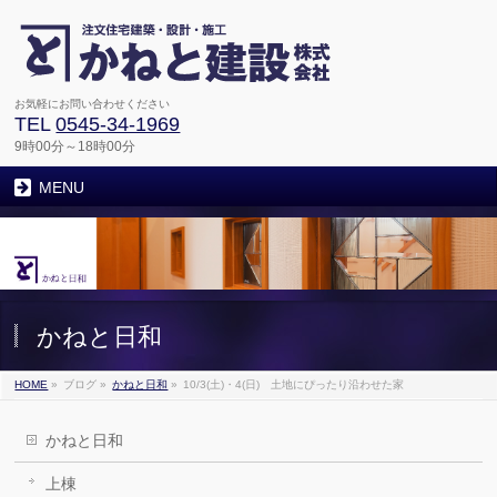
お気軽にお問い合わせください
TEL
0545-34-1969
9時00分～18時00分
MENU
かねと日和
HOME
»
ブログ
»
かねと日和
»
10/3(土)・4(日) 土地にぴったり沿わせた家
かねと日和
上棟