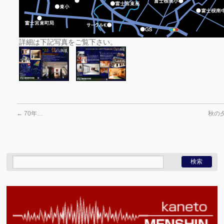
詳細は下記写真をご覧下さい。
←
70年…
秋の