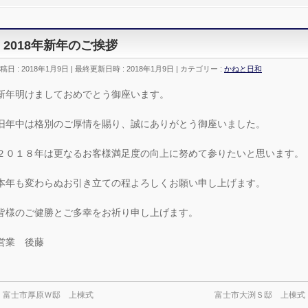
2018年新年のご挨拶
稿日 : 2018年1月9日
最終更新日時 : 2018年1月9日
カテゴリー :
かねと日和
新年明けましておめでとう御座います。
旧年中は格別のご厚情を賜り、誠にありがとう御座いました。
２０１８年は更なるお客様満足度の向上に努めて参りたいと思います。
本年も変わらぬお引き立ての程よろしくお願い申し上げます。
皆様のご健勝とご多幸をお祈り申し上げます。
営業 後藤
←
富士市厚原Ｗ邸 上棟式
富士市大渕Ｓ邸 上棟式