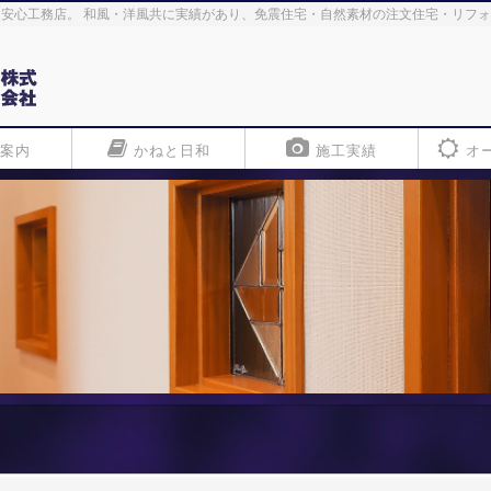
安心工務店。 和風・洋風共に実績があり、免震住宅・自然素材の注文住宅・リフ
案内
かねと日和
施工実績
オ