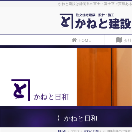
かねと建設は静岡県の富士・富士宮で実績ある
HOME
会社
かねと日和
HOME
»
ブログ
»
かねと日和
»
2018年新年のご挨拶