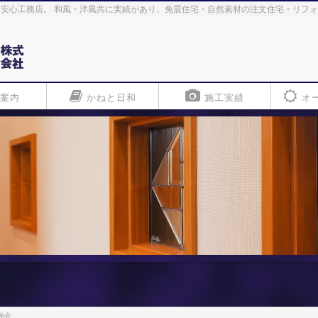
安心工務店。 和風・洋風共に実績があり、免震住宅・自然素材の注文住宅・リフ
案内
かねと日和
施工実績
オ
強会