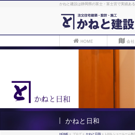
かねと建設は静岡県の富士・富士宮で実績ある
HOME
会社
かねと日和
HOME
»
ブログ
»
かねと日和
»
LIXILショールーム勉