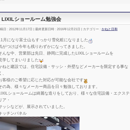
LIXILショールーム勉強会
稿日 : 2012年11月17日
最終更新日時 : 2016年12月21日
カテゴリー :
かねと日和
11月になり富士山もすっかり雪化粧になりました
気がつけば今年も残りわずかになってきました。
そんな中、営業部は先日、静岡に完成したLIXILショールームを
見学してまいりました
かねと建設では、住宅設備・サッシ・外壁などメーカーを限定する事な
く、
お客様のご希望に応じた対応が可能な会社です
その為、様々なメーカー商品を日々勉強しております。
LIXILショールームは綺麗な造りをしており、様々な住宅設備・エクステ
リア・
サッシなどが、展示されていました。
キッチンパネル