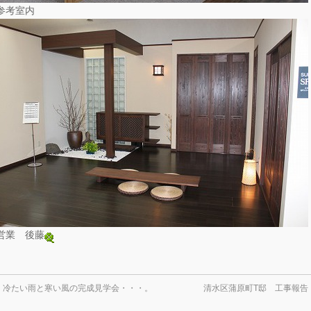
参考室内
営業 後藤
←
冷たい雨と寒い風の完成見学会・・・。
清水区蒲原町T邸 工事報告