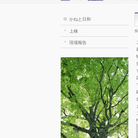
かねと日和
上棟
投
現場報告