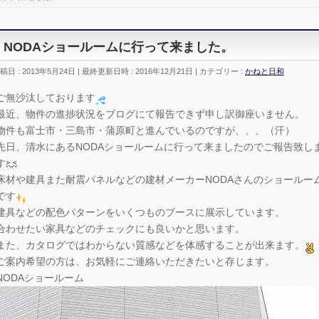
NODAショールームに行って来ました。
稿日 : 2013年5月24日
最終更新日時 : 2016年12月21日
カテゴリー :
かねと日和
ご無沙汰しております
最近、物件の進捗状況をブログにて報告できず申し訳御座いません。
物件も富士市・三島市・蒲原町と進んでいるのですが、、、（汗）
先日、清水にあるNODAショールームに行って来ましたのでご報告致し
す
床材や建具また耐震パネルなどの建材メーカーNODAさんのショールー
です
建具などの配色パターンをいくつものブースに展示しています。
合わせたい家具などのチェックにも良いかと思います。
また、カタログではわからない質感などを体感することが出来ます。
ご案内希望の方は、お気軽にご連絡いただきたいと存じます。
NODAショールーム