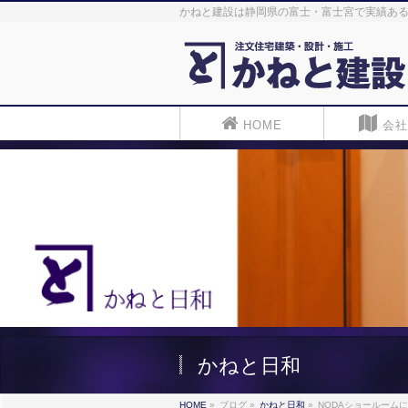
かねと建設は静岡県の富士・富士宮で実績ある
HOME
会社
かねと日和
HOME
»
ブログ
»
かねと日和
»
NODAショールーム