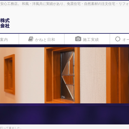
安心工務店。 和風・洋風共に実績があり、免震住宅・自然素材の注文住宅・リフ
案内
かねと日和
施工実績
オ
に行って来ました。