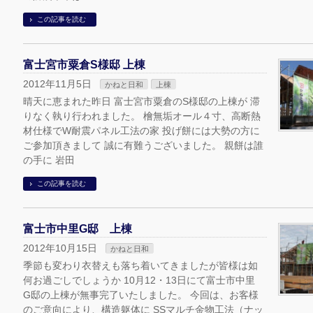
この記事を読む
富士宮市粟倉S様邸 上棟
2012年11月5日
かねと日和
上棟
晴天に恵まれた昨日 富士宮市粟倉のS様邸の上棟が 滞
りなく執り行われました。 檜無垢オール４寸、高断熱
材仕様でW耐震パネル工法の家 投げ餅には大勢の方に
ご参加頂きまして 誠に有難うございました。 親餅は誰
の手に 岩田
この記事を読む
富士市中里G邸 上棟
2012年10月15日
かねと日和
季節も変わり衣替えも落ち着いてきましたが皆様は如
何お過ごしでしょうか 10月12・13日にて富士市中里
G邸の上棟が無事完了いたしました。 今回は、お客様
のご意向により、構造躯体に SSマルチ金物工法（ナッ