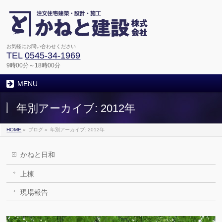
お気軽にお問い合わせください
TEL
0545-34-1969
9時00分～18時00分
MENU
年別アーカイブ: 2012年
HOME
»
ブログ
»
年別アーカイブ: 2012年
かねと日和
上棟
現場報告