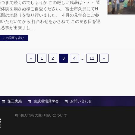
いつまで続くのでしょうか この厳しい残暑は・・・ 皆
様体調を崩さぬ様ご自愛ください。 富士市久沢にてH
様邸の地祭りを執り行いました。 ４月の見学会にご参
加いただいてから 打合わせをかさねて この良き日を迎
える事が出来まし …
この記事を読む
«
1
2
3
4
…
11
»
施工実績
完成現場見学会
お問い合わせ
個人情報の取り扱いについて