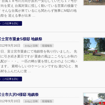
す 台風１８号の方向が反れ一安心していたら１７号が
方向を変え 台風対策に慌しく動いている営業の後藤で
す そんな台風が来ているにも関わらず無事にM邸の地
鎮祭を 迎える事が出来 …
この記事を読む
富士宮市粟倉S様邸 地鎮祭
012年9月16日
かねと日和
現場報告
昨日、富士宮市粟倉にて地鎮祭を執り行いました。 先
週に引き続き夏日ですが 粟倉の風はこころなしか秋の
気配が・・・。 一匹の蝉が夏を惜しむかのように鳴い
てます。 素晴らしいロケーションですね 遊び心と、無
垢材をふんだんに使 …
この記事を読む
富士市久沢H様邸 地鎮祭
012年9月10日
かねと日和
現場報告