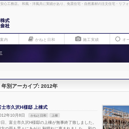
安心工務店。 和風・洋風共に実績があり、免震住宅・自然素材の注文住宅・リフ
案内
かねと日和
施工実績
オ
年
年別アーカイブ: 2012年
富士市久沢H様邸 上棟式
012年10月8日
かねと日和
上棟
昨日、富士市久沢H様邸の上棟が無事終了致しました。
朝方の雨も早々にあがり 秋晴れに恵まれました。 和の