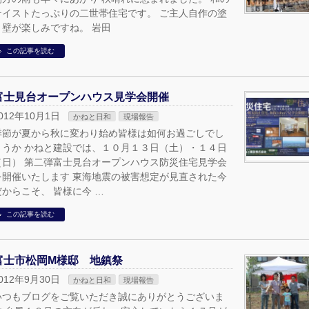
テイストたっぷりの二世帯住宅です。 ご主人自作の塗
り壁が楽しみですね。 岩田
この記事を読む
富士見台オープンハウス見学会開催
012年10月1日
かねと日和
現場報告
季節が夏から秋に変わり始め皆様は如何お過ごしでし
ょうか かねと建設では、１０月１３日（土）・１４日
（日） 第二弾富士見台オープンハウス防災住宅見学会
を開催いたします 東海地震の被害想定が見直された今
だからこそ、 皆様に今 …
この記事を読む
富士市松岡M様邸 地鎮祭
012年9月30日
かねと日和
現場報告
いつもブログをご覧いただき誠にありがとうございま