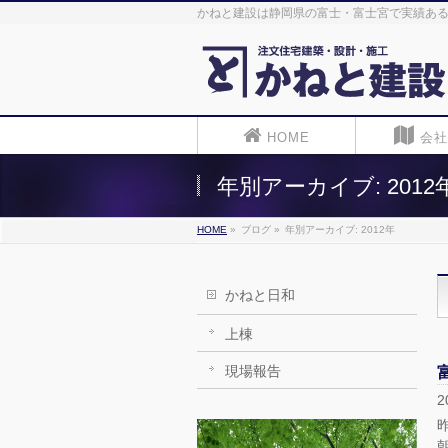
かねと建設は静岡県の富士・富士宮で実績ある
HOME
会社
年別アーカイブ: 2012
HOME
»
ブログ
»
年別アーカイブ: 2012年
かねと日和
上棟
現場報告
2