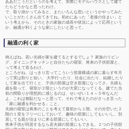
ああだこうだというのを考えて、実際にモデルハウスとして建て
たらどうかなと思ったわけ。
で、取り掛かってみると、またいろんな思いというかやってみた
いことがたくさん出てきてね。初めにあった「老後の住まい」と
いう考えから、そのときの家族の成長や状況によって応用という
か、融通が利くような家にしたいと思って。
融通の利く家
例えばね。若い夫婦が家を建てるとするでしょ？ 家族のリビン
グ、ダイニングキッチンと自分たちの寝室、将来の子供部屋と、
って考えて造るわけ。
ところがね、はっきり言ってこういう部屋構成の家に暮らす年月
って実は割りと短い。 大学行ったり、社会に出たり、結婚したり
して家を出て行くと、子供の部屋は空き部屋になってさ。夫婦も
歳を取って、寝室が２階というのが大変になってくる。建てた当
初の間取りが理想的に感じるのは、せいぜい１４～５年なんだ
よ。これは無駄だな～と思って。それで考えたのがさっき言った
「家に融通を利かせる」こと。
夫婦の寝室は将来のことを考えて最初から１階。その分空いた２
階の１室をフリーにしておいて、趣味の部屋にしてもいいし、別
居してる親が泊まりに来る部屋にしてもいい。
将来子供が同居するなら若夫婦の部屋にもできる。２つの子供部