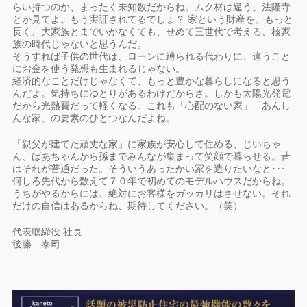
らい持つのか、まったく未知数だからね。ムク材は違う。法隆寺
とか見てよ。もう実証されてるでしょ？ 家という財産を、もっと
長く、大家族とまでいかなくても、せめて三世代で考える、核家
族の時代じゃないと思うんだ。
そうすれば子供の世代は、ローンに縛られる代わりに、違うこと
にお金を使う発想も生まれるじゃない。
経済的なことだけじゃなくて、もっと豊かな暮らしになると思う
んだよ。気持ちにゆとりがあるわけだからさ。しかも太陽光発電
だから光熱費だって軽くなる。これも「心配のない家」「あんし
んな家」の要素のひとつなんだよね。
「親父が建てた頑丈な家」に家族が安心して住める、じいちゃ
ん、ばあちゃんから孫までみんなが集まって笑顔で暮らせる。昔
はそれが普通だった。そういうあったかい家を造りたいなと･･･
何しろ先代から数えて７０年で初めてのモデルハウスだからね。
うちがやるからには、絶対にお客様をガッカリはさせない。それ
だけの自信はあるからね、期待してください。（笑）
代表取締役 社長
後藤 泰司