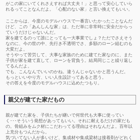
がこの家にいてくれさえすれば大丈夫！」と思って安心していら
れるってことなんだよ。「心配のない家」と言い換えてもいい。
ここからは、今度のモデルハウスで一番言いたかったことなんだ
けど、この「あんしんな家」は、ただ単に非常時に安全だからっ
ていうだけじゃないんだ。
家を建てるのって誰にとっても一大事業でしょ？ただでさえそう
なのに、今の世の中、先行き不透明でさ、多額のローン組むのも
大変だよ。
そうやって苦労して、大事な家族のために建てた家なのに、また
子供が家を建て直して、ローンを背負う。結局同じこと繰り返し
てるんだよ。
でも、こんなんでいいのかね。違うんじゃないかと思うんだ。
もっといいやり方、いい人生設計ってあると思う。
その答えを今度のモデルハウスに込めたつもり。
親父が建てた家だもの
親が建てた家を、子供たちが継いで何世代も大事に使ってい
く･･･そういう発想があってもいい。それに耐えるだけの家だも
の。骨組みをムク材にこだわってる理由はそれなんだよ。百年以
上充分もつんだから。
気づいてない人が多いけど、集成材や集成梁材は接着剤がどれく