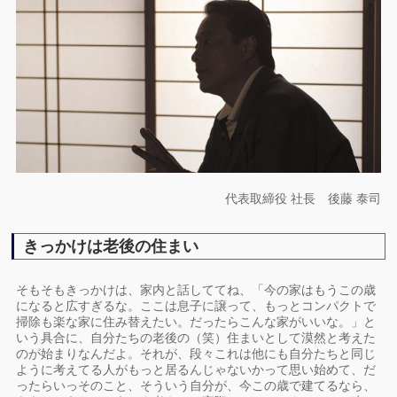
代表取締役 社長 後藤 泰司
きっかけは老後の住まい
そもそもきっかけは、家内と話しててね、「今の家はもうこの歳
になると広すぎるな。ここは息子に譲って、もっとコンパクトで
掃除も楽な家に住み替えたい。だったらこんな家がいいな。」と
いう具合に、自分たちの老後の（笑）住まいとして漠然と考えた
のが始まりなんだよ。それが、段々これは他にも自分たちと同じ
ように考えてる人がもっと居るんじゃないかって思い始めて、だ
ったらいっそのこと、そういう自分が、今この歳で建てるなら、