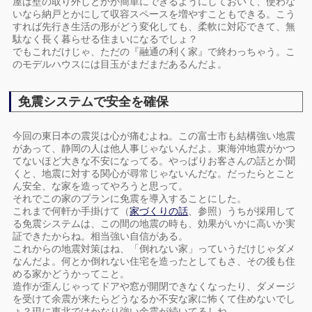
屋は壁の取り外しとかが簡単にできるようにしておいて、使わな
いなら納戸とかにして収容スペースを増やすこともできる。こう
すれば先行き生活の形がどう変化しても、柔軟に対応できて、無
駄なく長く暮らせる住まいになるでしょ？
でもこれだけじゃ、ただの『融通の利く家』で終わっちゃう。こ
のモデルハウスには目玉がまだまだあるんだよ。
免震システムで安全を確保
今回の東日本の震災は心が痛むよね。この富士市も結構強い地震
があって、静岡の人は他人事じゃないんだよ。東海沖地震がかつ
てないほど大きな不安になってる。やっぱりお客さんの話とか聞
くと、地震に対する関心が尋常じゃないんだな。だったらとこと
ん安全、な家を造ってやろうと思って。
それでこの家のプランに免震を導入することにした。
これまで何軒か手掛けて（
家づくりの話
、参照）うちが採用して
る免震システムは、この間の地震の時も、効果がいかに高いか実
証できたからね。相当強い自信がある。
これからの地震対策はね、「倒れない家」っていうだけじゃダメ
なんだよ。何とか倒れない住宅を造ったとしてもさ、その後も住
める家かどうかってこと。
造作が歪んじゃってドアや窓が開閉できなくなったり、ダメージ
を受けて余震が来たらどうなるか不安な家に怖くて住めないでし
ょ？現に東北ではかなり強い余震が続いてるしね。