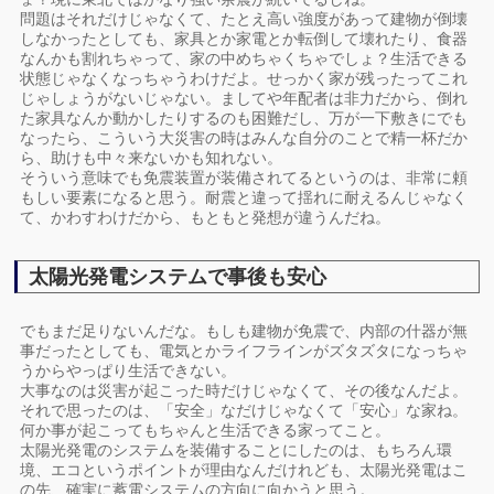
問題はそれだけじゃなくて、たとえ高い強度があって建物が倒壊
しなかったとしても、家具とか家電とか転倒して壊れたり、食器
なんかも割れちゃって、家の中めちゃくちゃでしょ？生活できる
状態じゃなくなっちゃうわけだよ。せっかく家が残ったってこれ
じゃしょうがないじゃない。ましてや年配者は非力だから、倒れ
た家具なんか動かしたりするのも困難だし、万が一下敷きにでも
なったら、こういう大災害の時はみんな自分のことで精一杯だか
ら、助けも中々来ないかも知れない。
そういう意味でも免震装置が装備されてるというのは、非常に頼
もしい要素になると思う。耐震と違って揺れに耐えるんじゃなく
て、かわすわけだから、もともと発想が違うんだね。
太陽光発電システムで事後も安心
でもまだ足りないんだな。もしも建物が免震で、内部の什器が無
事だったとしても、電気とかライフラインがズタズタになっちゃ
うからやっぱり生活できない。
大事なのは災害が起こった時だけじゃなくて、その後なんだよ。
それで思ったのは、「安全」なだけじゃなくて「安心」な家ね。
何か事が起こってもちゃんと生活できる家ってこと。
太陽光発電のシステムを装備することにしたのは、もちろん環
境、エコというポイントが理由なんだけれども、太陽光発電はこ
の先、確実に蓄電システムの方向に向かうと思う。