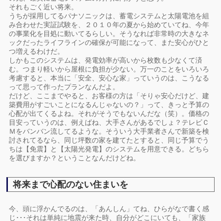
それもごく近い将来。
うちが採用してるパナソニックは、蓄電システムと太陽電池を組
み合わせた実証試験を、２０１０年の夏から始めていてね、今年
の事業化を目処に動いてるらしい。そうなれば非常時の大きなネ
ックだったライフラインの確保が可能になって、また安心がひと
つ増えるわけだ。
しかもこのシステムは、発電効率が高いから枚数も少なくて済
む。つまり軽いから屋根に負担が少ない。万一のことをいろいろ
考慮すると、本当に「安全、安心な家」っていうのは、こうなる
って思って作ったプランなんだよ。
だけど、ここまでやると、お客様の方は「そりゃ安心だけど、建
築費用がすごいことになるんじゃないの？」って、きっと予算の
心配が出てくるよね。それがそうでもないんだな（笑）。価格の
目安っていうのは、例えばね、大手さんがあるでしょ？テレビＣ
Ｍをバンバン流してるような。そういう大手業者さんで新築を検
討されてるなら、同じ坪数の家を建てたとすると、同じ予算でう
ちは【免震】と【太陽光発電】のシステムを用意できる。どちら
を選びますか？ということなんだけどね。
将来まで心配のない住まいを
今、頭に浮かんでるのは、「あんしん」てね、ひらがなで書く感
じ･･･それは単純に地震が来た時、自分がどこにいても、「家族